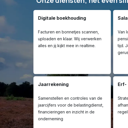
Onze diensten; net even s
Digitale boekhouding
Sala
Facturen en bonnetjes scannen,
Van l
uploaden en klaar. Wij verwerken
pensi
alles en jij kijkt mee in realtime.
tijd.
gerus
Jaarrekening
Erf-
Samenstellen en controles van de
Strat
jaarcijfers voor de belastingdienst,
afhan
financieringen en inzicht in de
regel
onderneming