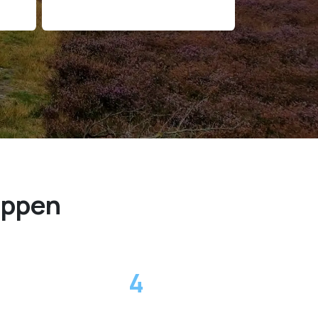
appen
4