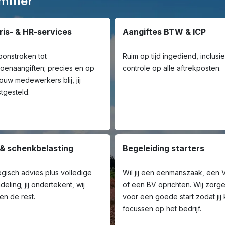
limmer
ris- & HR-services
Aangiftes BTW & ICP
oon­stroken tot
Ruim op tijd ingediend, inclusie
oenaangiften; precies en op
controle op alle aftrek­posten.
 Jouw medewerkers blij, jij
tgesteld.
 & schenkbelasting
Begeleiding starters
egisch advies plus volledige
Wil jij een eenmanszaak, een
deling; jij ondertekent, wij
of een BV oprichten. Wij zorg
en de rest.
voor een goede start zodat jij
focussen op het bedrijf.