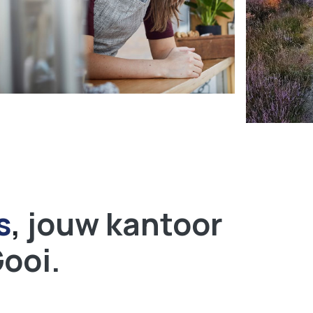
s
,
jouw kantoor
Gooi.
1