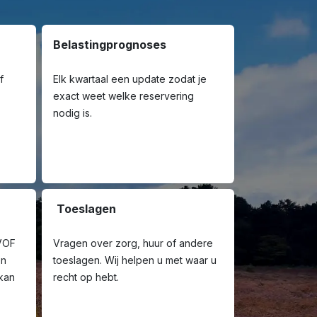
Belasting­prognoses
f
Elk kwartaal een update zodat je
exact weet welke reservering
nodig is.
Toeslagen
 VOF
Vragen over zorg, huur of andere
en
toeslagen. Wij helpen u met waar u
 kan
recht op hebt.